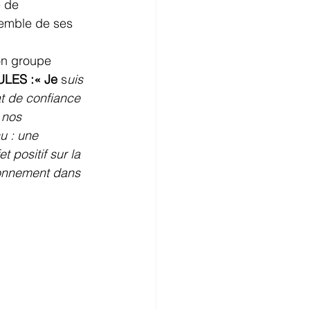
 de 
semble de ses 
on groupe 
LES :« Je
 s
uis 
at de confiance 
 nos 
u : une 
 positif sur la 
ronnement dans 