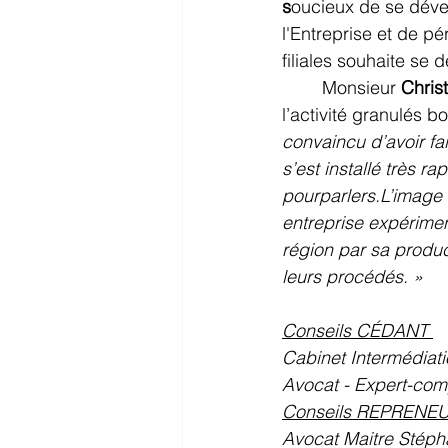
s
oucieux de se déve
l'Entreprise et de p
filiales souhaite se
	Monsieur 
Chris
l’activité granulés 
convaincu d’avoir fai
s’est installé très r
pourparlers.L’image
entreprise expérimen
région par sa produ
leurs procédés. »
Conseils CÉDANT 
Cabinet Intermédia
Avocat - Expert-c
Conseils REPRENE
Avocat Maitre Stép