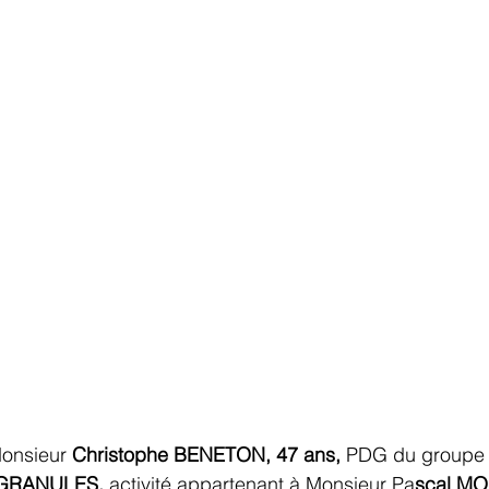
Monsieur 
Christophe BENETON, 47 ans, 
PDG du groupe
GRANULES, 
activité appartenant à Monsieur Pa
scal MO