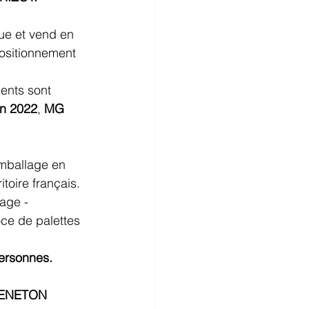
que et vend en 
positionnement 
ents sont 
En 2022
, 
MG 
emballage en 
itoire français. 
age - 
ce de palettes 
ersonnes.
BENETON 