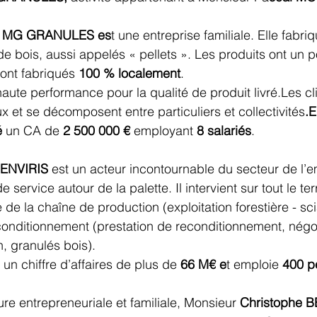
, MG GRANULES es
t une entreprise familiale. Elle fabri
de bois, aussi appelés « pellets ». Les produits ont un 
ont fabriqués 
100 % localement
.
aute performance pour la qualité de produit livré.Les cli
x et se décomposent entre particuliers et collectivités
.
é
 un CA de 
2 500 000 € 
employant 
8
salariés
.
 ENVIRIS 
est un acteur incontournable du secteur de l’
 service autour de la palette. Il intervient sur tout le terr
e de la chaîne de production (exploitation forestière - sci
econditionnement (prestation de reconditionnement, négo
, granulés bois).
 un chiffre d’affaires de plus de 
66 M€ e
t emploie 
400 p
ure entrepreneuriale et familiale, Monsieur 
Christophe 