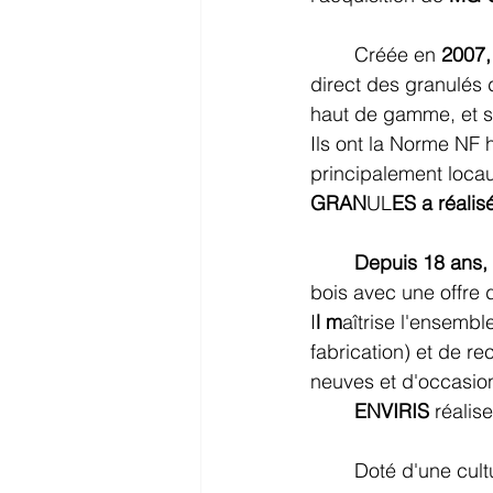
	Créée en
 2007
direct des granulés 
haut de gamme, et s
Ils
ont la Norme NF h
principalement locau
GRAN
UL
ES a réalis
Depuis 18 ans,
bois avec une offre de
I
l m
aîtrise l'ensembl
fabrication) et de r
neuves et d'occasion
ENVIRIS 
réalise
	Doté d'une cult