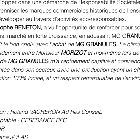
lopper dans une démarche de Responsabilité Sociétale
érenniser les marques commerciales historiques de l'en
 développer au travers d'activités éco-responsables.
tophe BENETON, 
a vu l’opportunité de renforcer pour s
bois, marché en forte croissance, en adossant MG G
RANU
t le bon choix avec l’achat de 
MG GRANULES
.
 Le clim
apidement entre Monsieur 
MORIZOT 
et moi-même lors de
 de
 MG GRAN
ULES 
m’a rapidement captivé et convainc
tée dans son secteur, avec une production ayant un effet
ction 100% locale, et un respect remarquable de l’envi
tion : Roland VACHERON Ad Res ConseiL
omptable - CERFRANCE BFC
UR
hane JOLAS