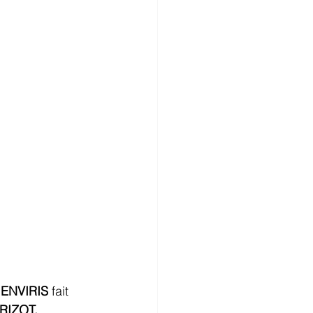
 
ENVIRIS 
fait
RIZOT.