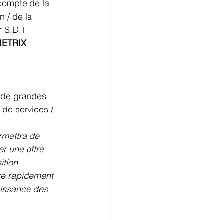
compte de la 
 / de la 
r S.D.T 
IETRIX 
 de grandes 
 de services / 
mettra de 
r une offre 
ition 
re rapidement 
oissance des 