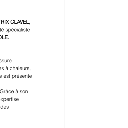
TRIX CLAVEL, 
té spécialiste 
LE.
 
ssure 
es à chaleurs, 
le est présente 
 Grâce à son 
xpertise 
 des 