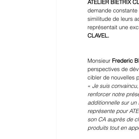
ATELIER BIETRIX C
demande constante po
similitude de leurs a
représentait une ex
CLAVEL.
Monsieur 
Frederic B
perspectives de dével
cibler de nouvelles p
« 
Je suis convaincu,
renforcer notre prése
additionnelle sur un
représente pour AT
son CA auprès de cli
produits tout en appo