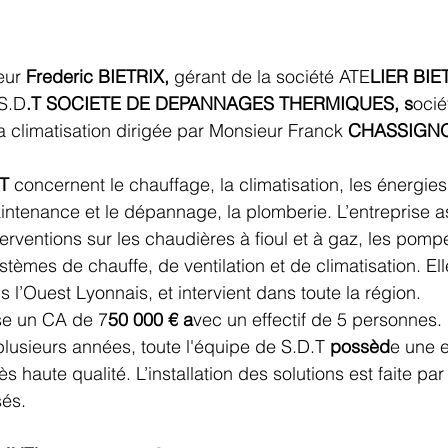
eur 
Frederic BIETRIX, 
gérant de la société ATE
LIER BIE
 S.D
.T SOCIETE DE DEPANNAGES THERMIQUES, s
ocié
a climatisation dirigée par Monsieur Franck 
CHASSIGNO
T 
concernent le chauffage, la climatisation, les énergies
intenance et le dépannage, la plomberie. L’entreprise a
 interventions sur les chaudières à fioul et à gaz, les pomp
ystèmes de chauffe, de ventilation et de climatisation. El
 l’Ouest Lyonnais, et intervient dans toute la région.
ise un CA de 7
50 000 € a
vec un effectif de 5 personnes.
lusieurs années, toute l'équipe de S.D.T 
possèd
e une e
ès haute qualité. L’installation des solutions est faite par
sés.