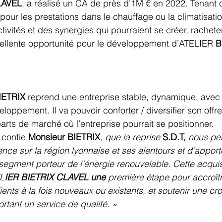
LAVEL
, a réalisé un CA de près d’1M € en 2022. Tenant 
ur les prestations dans le chauffage ou la climatisation
ctivités et des synergies qui pourraient se créer, rachete
cellente opportunité pour le développement d’ATELIER 
B
IETRIX
 reprend une entreprise stable, dynamique, avec
oppement. Il va pouvoir conforter / diversifier son offre
arts de marché où l’entreprise pourrait se positionner.
 
confie 
Monsieur BIETRIX
, 
que la reprise
S.D.T,
nous per
nce sur la région lyonnaise et ses alentours et d’apporte
 segment porteur de l’énergie renouvelable. Cette acquis
EL
IER BIETRIX CLAVEL une
 première étape pour accroît
ents à la fois nouveaux ou existants, et soutenir une cr
rtant un service de qualité. »