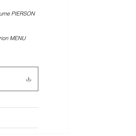
laume PIERSON
arion MENU