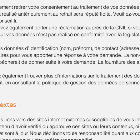
ment retirer votre consentement au traitement de vos données 
t réalisé antérieurement au retrait sera réputé licite. Veuillez-v
seil.fr
.
uvez également porter une réclamation auprès de la CNIL si vo
 sur vos données n’est pas réalisé en conformité avec la législa
os données d’identification (nom, prénom), de contact (adresse
ires pour vous apporter une réponse à votre demande. La non-
cherait de donner suite à votre demande. La fourniture des au
 également trouver plus d’informations sur le traitement des 
L en consultant la politique de gestion des données personne
extes :
es liens vers des sites internet externes susceptibles de vous i
tenu d’avoir vérifié ou approuvé ces sites ou leurs contenus, n
 et sont à jour. Nous déclinons toute responsabilité quant aux c