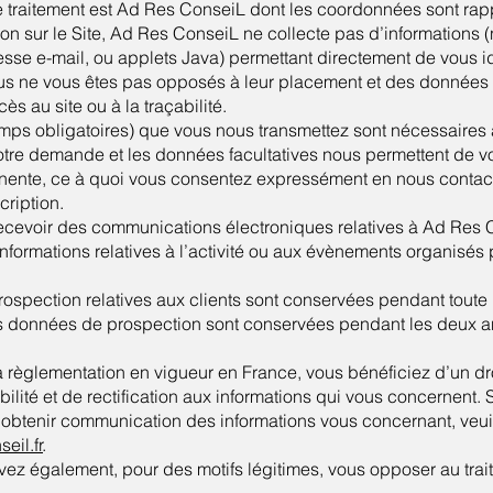
 traitement est Ad Res ConseiL dont les coordonnées sont rap
ion sur le Site, Ad Res ConseiL ne collecte pas d’informations
sse e-mail, ou applets Java) permettant directement de vous ide
ous ne vous êtes pas opposés à leur placement et des données 
ès au site ou à la traçabilité.
ps obligatoires) que vous nous transmettez sont nécessaires 
tre demande et les données facultatives nous permettent de v
nente, ce à quoi vous consentez expressément en nous contacta
cription.
ecevoir des communications électroniques relatives à Ad Res 
informations relatives à l’activité ou aux évènements organisé
spection relatives aux clients sont conservées pendant toute l
s données de prospection sont conservées pendant les deux an
 règlementation en vigueur en France, vous bénéficiez d’un dr
abilité et de rectification aux informations qui vous concernent.
t obtenir communication des informations vous concernant, veui
eil.fr
.
vez également, pour des motifs légitimes, vous opposer au tr