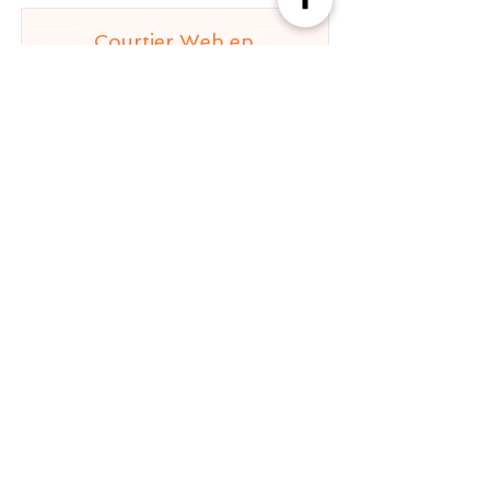
Courtier Web en
Assurances
Dossier :
RJ635
CA :
0.5 à 1.5 M€
Résultat :
In Bonis
Effectif :
2 à 6 pers
Secteur d'activité :
SERVICES
Statut :
Cherche