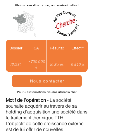
Photos pour illustration, non contractuelles !
Dossier
CA
Résultat
Effectif
> 700 000
RN234
In Bonis
5 à 10 p.
€
Nous contacter
Pour + d'informations, veuillez utiliser le chat
Motif de l'opération
- La société
souhaite acquérir au travers de sa
holding d’acquisition une société dans
le traitement thermique TTH.
L’objectif de cette croissance externe
est de lui offrir de nouvelles