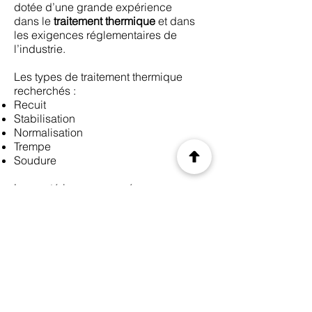
dotée d’une grande expérience
dans le
traitement thermique
et dans
les exigences réglementaires de
l’industrie.
Les types de traitement thermique
recherchés :
Recuit
Stabilisation
Normalisation
Trempe
Soudure
Les matériaux concernés :
Acier carbone
Aciers alliés
Inox
Les sociétés seront in bonis, elles
auront un chiffre d'affaires de plus de
700 000 €.