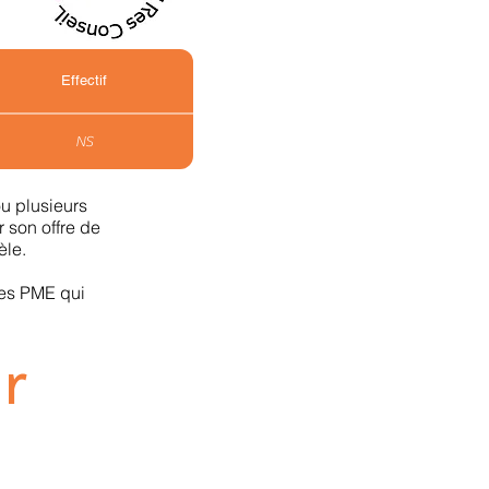
Effectif
NS
ou plusieurs
r son offre de
èle.
les PME qui
r