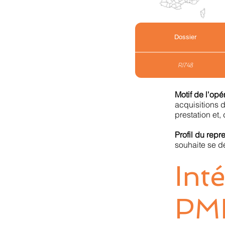
Dossier
RI748
Motif de l'opé
acquisitions d
prestation et
Profil du rep
souhaite se d
Int
PM