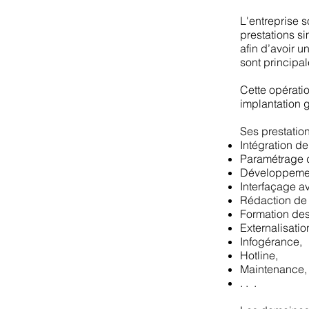
L'entreprise s
prestations s
afin d’avoir u
sont principa
Cette opérati
implantation 
Ses prestation
Intégration de
Paramétrage d
Développemen
Interfaçage av
Rédaction de 
Formation des 
Externalisatio
Infogérance,
Hotline,
Maintenance,
. . .