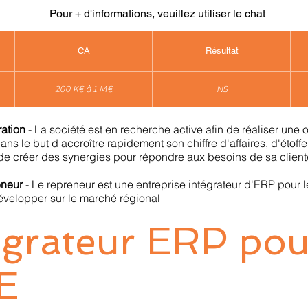
Pour + d'informations, veuillez utiliser le chat
CA
Résultat
200 K€ à 1 M€
NS
ration
- La société est en recherche active afin de réaliser une 
ans le but d accroître rapidement son chiffre d'affaires, d'étoffe
, de créer des synergies pour répondre aux besoins de sa client
reneur
- Le repreneur est une entreprise intégrateur d'ERP pour 
évelopper sur le marché régional
égrateur ERP pou
E