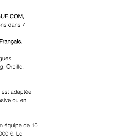
GUE.COM
,
ons dans 7 
 Français.
gues 
g, 
O
reille, 
, est adaptée 
nsive ou en 
n équipe de 10 
000 €. Le 