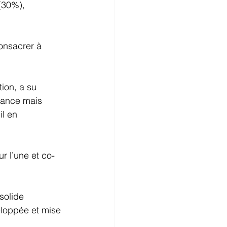
(30%), 
onsacrer à 
ion, a su 
rance mais 
l en 
r l’une et co-
solide 
eloppée et mise 