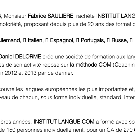
,
 Monsieur 
Fabrice SAULIERE
, rachète
 INSTITUT 
LAN
 notoriété, proposant depuis plus de 20 ans des formati
Allemand,  Italien,  Espagnol,  Portugais,  Russe, 
Daniel DELORME
 crée une société de formation aux lan
s de son activité repose sur
 la méthode COM
 (
C
oachin
n 2012 et 2013 par ce dernier. 
 couvre les langues européennes les plus importantes et
veau de chacun, sous forme individuelle, standard, inte
ières années,
 INSTITUT 
LANGUE.COM
 a formé avec so
 de 150 personnes individuellement, pour un CA de 270 