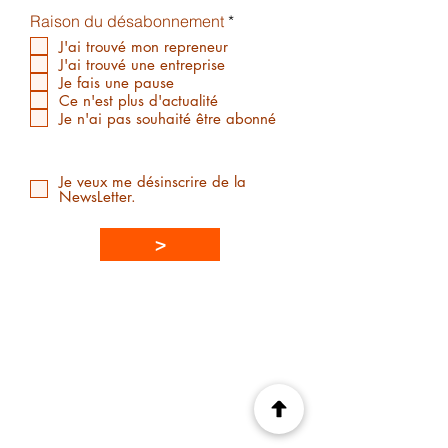
O
Raison du désabonnement
*
b
J'ai trouvé mon repreneur
l
J'ai trouvé une entreprise
i
Je fais une pause
g
a
Ce n'est plus d'actualité
t
Je n'ai pas souhaité être abonné
o
i
r
e
Je veux me désinscrire de la
NewsLetter.
>
© 2026 Ad Res ConseiL
Mentions légales