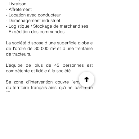
- Livraison
- Affrètement
- Location avec conducteur
- Déménagement industriel
- Logistique / Stockage de marchandises
- Expédition des commandes
La société dispose d'une superficie globale
de l'ordre de 30 000 m² et d'une trentaine
de tracteurs.
L’équipe de plus de 45 personnes est
compétente et fidèle à la société.
Sa zone d'intervention couvre l'ensemble
du territoire français ainsi qu'une partie de
l'Europe.
Les atouts de l'entreprise sont :
Emplacement stratégique
Réactivité, sureté et disponibilité
Flotte bien entretenue (80 cartes grises :
tracteurs, semis . . .)
Personnel fidèle et compétitif