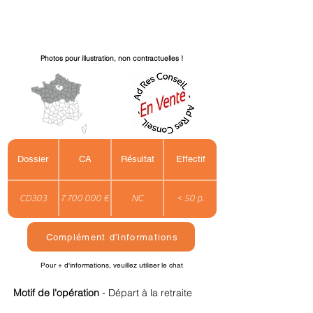
Photos pour illustration, non contractuelles !
Dossier
CA
Résultat
Effectif
CD303
7 700 000 €
NC
< 50 p.
Complément d'informations
Pour + d'informations, veuillez utiliser le chat
Motif de l'opération
- Départ à la retraite