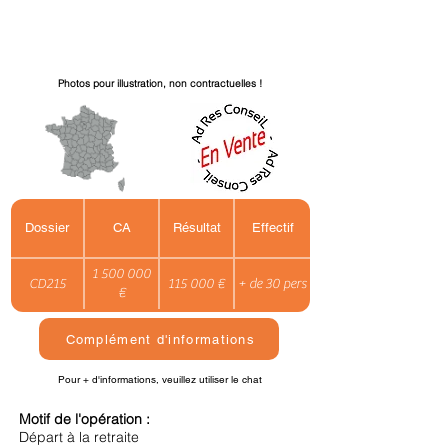
Photos pour illustration, non contractuelles !
Dossier
CA
Résultat
Effectif
1 500 000
CD215
115 000 €
+ de 30 pers
€
Complément d'informations
Pour + d'informations, veuillez utiliser le chat
Motif de l'opération :
Départ à la retraite