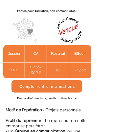
Photos pour illustration, non contractuelles !
Dossier
CA
Résultat
Effectif
> 2 500
CD173
NS
18 pers
000 €
Complément d'informations
Pour + d'informations, veuillez utiliser le chat
Motif de l'opération
- Projets personnels
Profil du repreneur
- Le repreneur de cette
entreprise peut être :
- Un
Groupe en communication
, ou une