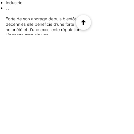
Industrie
. . .
Forte de son ancrage depuis bientôt deux
décennies elle bénéficie d'une forte
notoriété et d'une excellente réputation.
L'agence emploie une
équipe professionnelle
d'une vingtaine de
salariés
,
avec une solide expérience et
réalise un Chiffre d'affaires de plus de 2
M€
.
Les atouts de l'entreprise sont les suivants :
Une équipe expérimentée et agile sur
toutes les facettes de la communication
Une constante adaptabilité à l'évolution des
techniques et des canaux de
communication
Fort ancrage, bénéficiant d'une excellente
réputation et notoriété
Un carnet d'adresses exceptionnelles.
Très bonne rentabilité
Précédent
Suivant