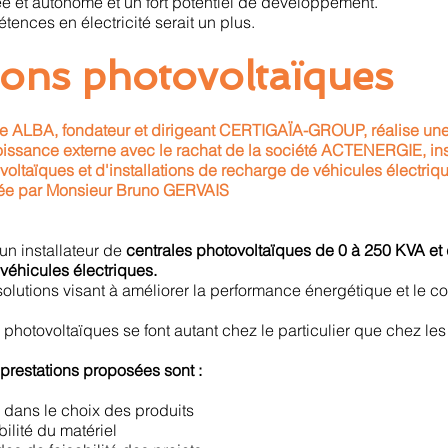
ée et autonome et un fort potentiel de développement.
ences en électricité serait un plus.
ions photovoltaïques
e ALBA, fondateur et dirigeant CERTIGAÏA-GROUP, réalise une
oissance externe avec le rachat de la société ACTENERGIE, ins
oltaïques et d'installations de recharge de véhicules électriq
igée par Monsieur Bruno GERVAIS
 un installateur de
centrales photovoltaïques de 0 à 250 KVA et d
véhicules électriques.
 solutions visant à améliorer la performance énergétique et le co
s photovoltaïques se font autant chez le particulier que chez les
 prestations proposées sont :
s dans le choix des produits
bilité du matériel