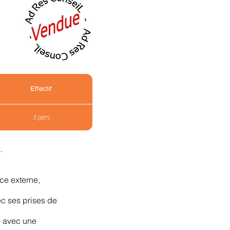
Effectif
3 pers
.
ce externe,
ec ses prises de
e avec une