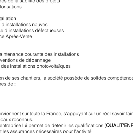
des de faisabilité des projets
orisations
tallation
 d'installations neuves
se d'installations défectueuses
ice Après-Vente
maintenance courante des installations
erventions de dépannage
 des installations photovoltaïques
tion de ses chantiers, la société possède de solides compéten
nes de
:
rviennent sur toute la France, s'appuyant sur un réel savoir-fai
locaux reconnus.
entreprise lui permet de détenir les qualifications (
QUALIT'EN
et les assurances nécessaires pour l'activité.