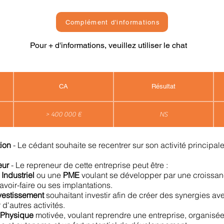
Complément d'informations
Pour + d'informations, veuillez utiliser le chat
CA
Résultat
> 400 000 €
NS
tion
- Le cédant souhaite se recentrer sur son activité principale
neur
- Le repreneur de cette entreprise peut être :
n
Industriel
ou une
PME
voulant se développer par une croissan
avoir-faire ou ses implantations.
vestissement
souhaitant investir afin de créer des synergies av
 d'autres activités.
 Physique
motivée, voulant reprendre une entreprise, organisé