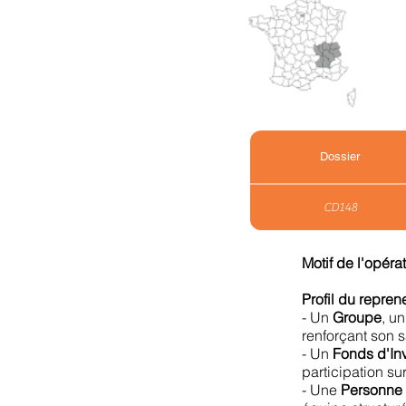
Dossier
CD148
Motif de l'opéra
Profil du repre
- Un
Groupe
, u
renforçant son s
- Un
Fonds d'In
participation sur
- Une
Personne