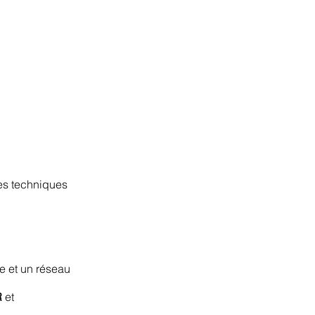
ces techniques
re et un réseau
R
et