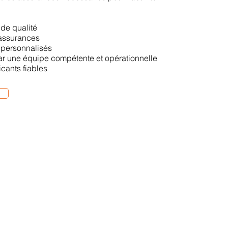
 de qualité
 assurances
s personnalisés
r une équipe compétente et opérationnelle
icants fiables
Mentions légales
Politique de confidentialité
eiL
 - 42300 ROANNE (France)
+33 (0) 4 77 64 25 50