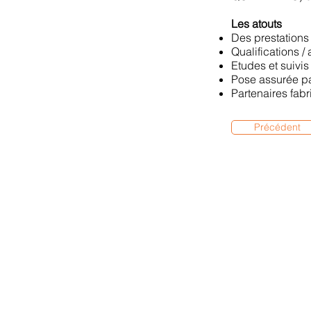
Les atouts
Des prestations
Qualifications /
Etudes et suivi
Pose assurée pa
Partenaires fabr
Précédent
© 2026 Ad Res Cons
7 Places des Minimes