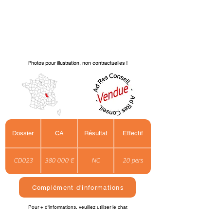
Photos pour illustration, non contractuelles !
Dossier
CA
Résultat
Effectif
CD023
380 000 €
NC
20 pers
Complément d'informations
Pour + d'informations, veuillez utiliser le chat