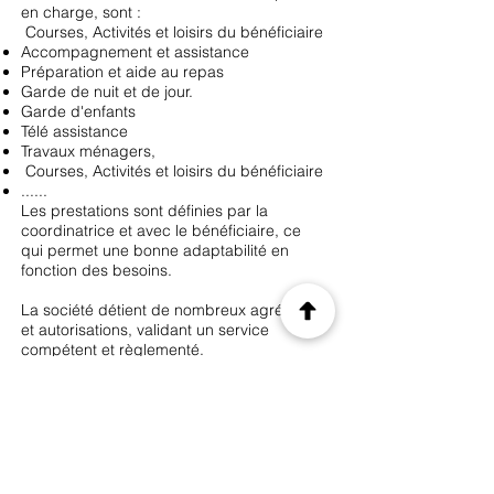
en charge, sont :
Courses, Activités et loisirs du bénéficiaire
Accompagnement et assistance
Préparation et aide au repas
Garde de nuit et de jour.
Garde d'enfants
Télé assistance
Travaux ménagers,
Courses, Activités et loisirs du bénéficiaire
......
Les prestations sont définies par la
coordinatrice et avec le bénéficiaire, ce
qui permet une bonne adaptabilité en
fonction des besoins.
La société détient de nombreux agréments
et autorisations, validant un service
compétent et règlementé.
La culture d'entreprise repose sur des
valeurs de savoir-faire et de savoir-être.
L'équipe est composée de personnels
logistique et d'intervention,
dotés de compétences spécifiques.