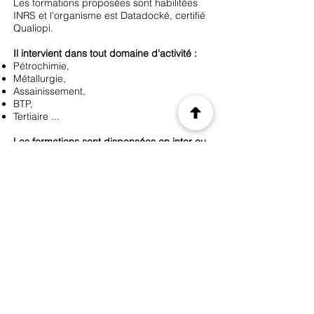
Les formations proposées sont habilitées
INRS et l'organisme est Datadocké, certifié
Qualiopi.
Il intervient dans tout domaine d'activité :
Pétrochimie,
Métallurgie,
Assainissement,
BTP,
Tertiaire ...
Les formations sont dispensées en inter ou
intra-entreprise, le site comprend :
Des salles de formation spacieuses et
équipées pour effectuer des mises en
situation : outillage, matériel de secours,
matériel incendie, prévention des chute,
Un plateau technique spécialement
aménagé pour les formations.
Les atouts de l'entreprise sont les
suivants :
Formations obligatoires,
Habilitations et Certifications,
Couverture géographique : interventions