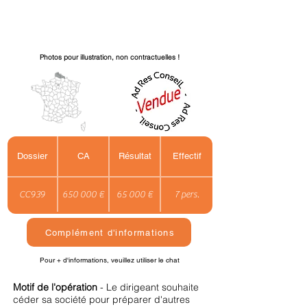
Photos pour illustration, non contractuelles !
Dossier
CA
Résultat
Effectif
CC939
650 000 €
65 000 €
7 pers.
Complément d'informations
Pour + d'informations, veuillez utiliser le chat
Motif de l'opération
- Le dirigeant souhaite
céder sa société pour préparer d'autres