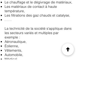
Le chauffage et le dégivrage de matériaux,
Les matériaux de contact à haute
température,
Les filtrations des gaz chauds et catalyse,
. . . .
La technicité de la société s'applique dans
les secteurs variés et multiples par
exemple :
Aéronautique,
Éolienne,
Vêtements,
Automobile,
Médical,
Equipementier,
Spacial,
........
Les clients sont des ETI ou des grands
noms de l'industrie tant français,
européens que mondiaux.
Forte de plus de 15 années d'expertise
dans la fabrication de fibres innovantes,
ses solutions et procédés ont remporté des
prix d'innovation.