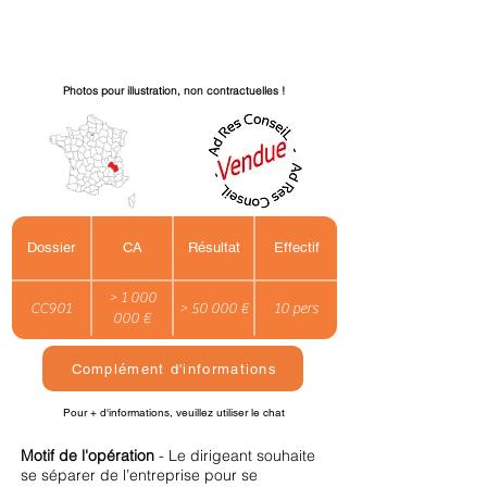
Photos pour illustration, non contractuelles !
Dossier
CA
Résultat
Effectif
> 1 000
CC901
> 50 000 €
10 pers
000 €
Complément d'informations
Pour + d'informations, veuillez utiliser le chat
Motif de l'opération
- Le dirigeant souhaite
se séparer de l’entreprise pour se