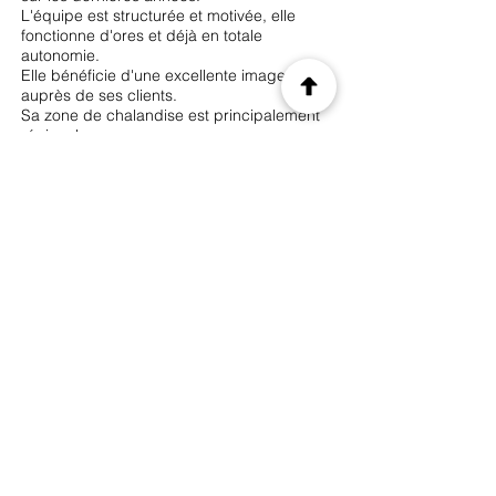
L'équipe est structurée et motivée, elle
fonctionne d'ores et déjà en totale
autonomie.
Elle bénéficie d'une excellente image
auprès de ses clients.
Sa zone de chalandise est principalement
régionale.
Les clients sont des entreprises ou
des industriels.
La société est présente sur deux sites, tout
deux proches de grands axes autoroutiers
et favorables à une circulation fluide des
Poids Lourds.
La superficie totale des deux sites est
d'environ 9 000 m2.
Les atouts:
Equipe fiable et autonome
Emplacement stratégique
Outils de travail modernisé
Réactivité et compétences face aux
demandes spécifiques
Précédent
Suivant