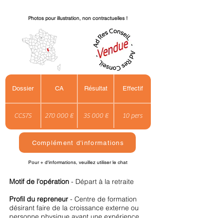
Photos pour illustration, non contractuelles !
Dossier
CA
Résultat
Effectif
CC575
270 000 €
35 000 €
10 pers
Complément d'informations
Pour + d'informations, veuillez utiliser le chat
Motif de l'opération
- Départ à la retraite
Profil du repreneur
- Centre de formation
désirant faire de la croissance externe ou
personne physique ayant une expérience