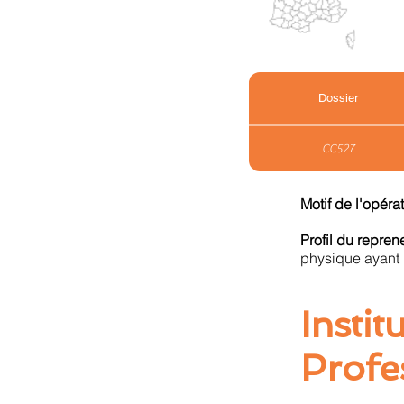
Dossier
CC527
Motif de l'opéra
Profil du repre
physique ayant 
Insti
Profe