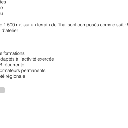
tes
ie
eu
e 1 500 m², sur un terrain de 1ha, sont composés comme suit :
d'atelier
s formations
daptés à l'activité exercée
B récurrente
formateurs permanents
été régionale
Mentions légales
Politique de confidentialité
eiL