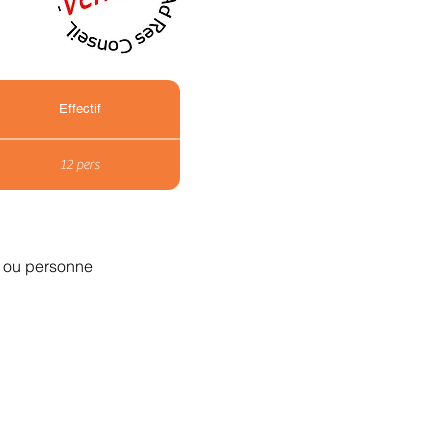
Effectif
12 pers
ne ou personne