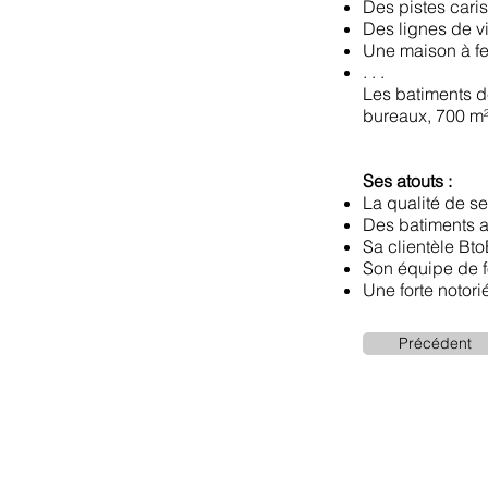
Des pistes caris
Des lignes de v
Une maison à f
. . .
Les batiments d
bureaux, 700 m² 
Ses atouts :
La qualité de se
Des batiments a
Sa clientèle Bto
Son équipe de 
Une forte notori
Précédent
© 2026 Ad Res Cons