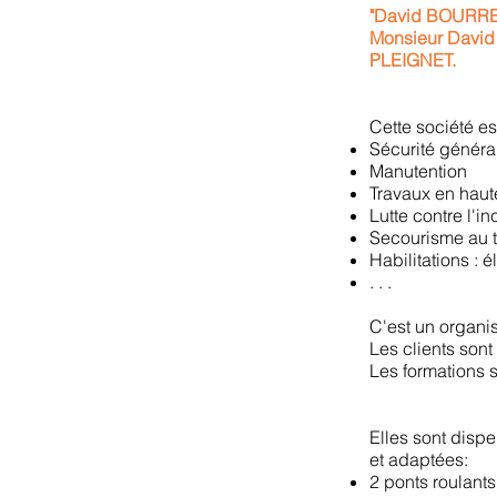
"David BOURREL
Monsieur David
PLEIGNET.
Cette société e
Sécurité généra
Manutention
Travaux en haut
Lutte contre l'i
Secourisme au t
Habilitations : 
. . .
C'est un organi
Les clients son
Les formations s
Elles sont disp
et adaptées:
2 ponts roulants