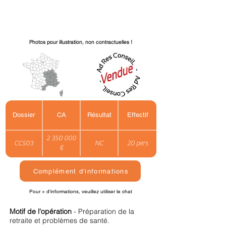
Photos pour illustration, non contractuelles !
Dossier
CA
Résultat
Effectif
2 350 000
CC503
NC
20 pers
€
Complément d'informations
Pour + d'informations, veuillez utiliser le chat
Motif de l'opération
- Préparation de la
retraite et problèmes de santé.