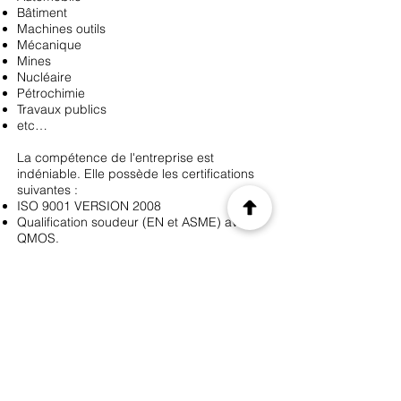
Bâtiment
Machines outils
Mécanique
Mines
Nucléaire
Pétrochimie
Travaux publics
etc…
La compétence de l'entreprise est
indéniable. Elle possède les certifications
suivantes :
ISO 9001 VERSION 2008
Qualification soudeur (EN et ASME) avec
QMOS.
L’entreprise est très fortement équipée :
Moyens exceptionnels d'Aléseuses à CNC
3D
Manutention : une dizaine de Ponts
roulants
Informatique : CFAO (TOP SOLID / CAM
IMPORT, IGES, SET, VDA, DXF...)
Les murs de l'entreprise, appartenant à
une SCI du dirigeant, peuvent faire partie