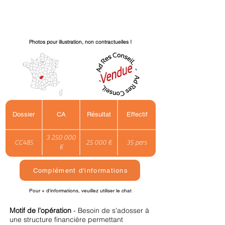
Photos pour illustration, non contractuelles !
Dossier
CA
Résultat
Effectif
3 250 000
CC485
25 000 €
35 pers
€
Complément d'informations
Pour + d'informations, veuillez utiliser le chat
Motif de l'opération
- Besoin de s'adosser à
une structure financière permettant