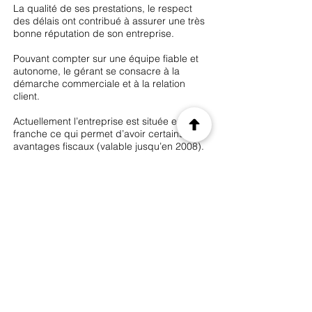
La qualité de ses prestations, le respect
des délais ont contribué à assurer une très
bonne réputation de son entreprise.
Pouvant compter sur une équipe fiable et
autonome, le gérant se consacre à la
démarche commerciale et à la relation
client.
Actuellement l’entreprise est située en zone
franche ce qui permet d’avoir certains
avantages fiscaux (valable jusqu’en 2008).
Les atouts :
La souplesse
La disponibilité
La qualité des prestations
Le respect des délais
La rigueur et l’autonomie de l’équipe
Précédent
Suivant