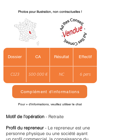
Photos pour illustration, non contractuelles !
Dossier
CA
Résultat
Effectif
C123
500 000 €
NC
6 pers
Complément d'informations
Pour + d'informations, veuillez utiliser le chat
Motif de l'opération
- Retraite
Profil du repreneur
- Le repreneur est une
personne physique ou une société ayant
un profil commercial, la connaissance du