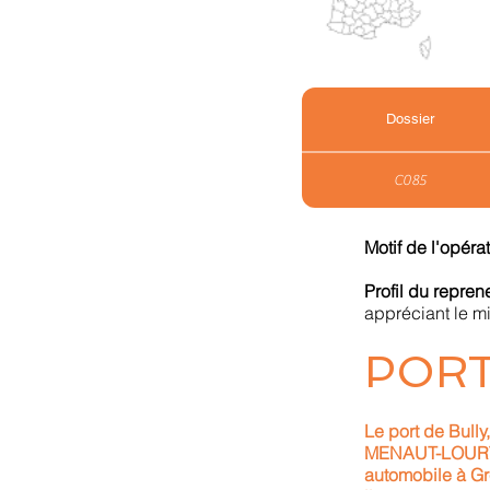
Dossier
C085
Motif de l'opéra
Profil du repre
appréciant le m
PORT
Le port de Bully
MENAUT-LOURTAS 
automobile à Gre