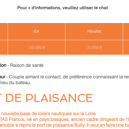
Pour + d'informations, veuillez utiliser le chat
CA
Résultat
110 000 €
15 000 €
tion
- Raison de santé
neur
- Couple aimant le contact, de préférence connaissant la res
ilieu du bateau.
 DE PLAISANCE
, nouvelle base de loisirs nautiques sur la Loire
Francis, né en pays basques, ancien cadre dirigeant de l'i
noble a repris le port de plaisance Bully. Il veut en faire une b