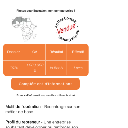
Photos pour illustration, non contractuelles !
Dossier
CA
Résultat
Effectif
1 000 000
C074
In Bonis
1 pers
€
Complément d'informations
Pour + d'informations, veuillez utiliser le chat
Motif de l'opération
- Recentrage sur son
métier de base
Profil du repreneur
- Une entreprise
souhaitant développer ou renforcer son