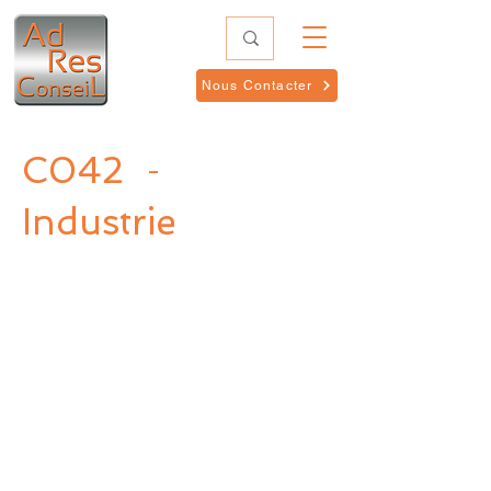
Nous Contacter
C042
-
Industrie