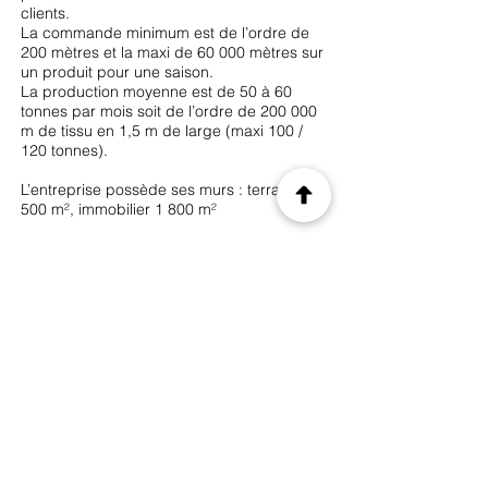
clients.
La commande minimum est de l’ordre de
200 mètres et la maxi de 60 000 mètres sur
un produit pour une saison.
La production moyenne est de 50 à 60
tonnes par mois soit de l’ordre de 200 000
m de tissu en 1,5 m de large (maxi 100 /
120 tonnes).
L’entreprise possède ses murs : terrains 5
500 m², immobilier 1 800 m²
Ses atouts :
La souplesse et réactivité,
Les produits au niveau technique, créatif et
adaptabilité,
Ses propres produits,
La création et le sur mesure,
Le parc machine récent dont certaines
machines uniques en Europe
Précédent
Suivant