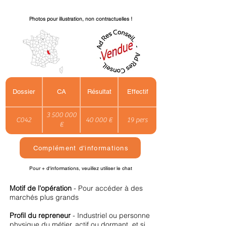
Photos pour illustration, non contractuelles !
Dossier
CA
Résultat
Effectif
3 500 000
C042
40 000 €
19 pers
€
Complément d'informations
Pour + d'informations, veuillez utiliser le chat
Motif de l'opération
- Pour accéder à des
marchés plus grands
Profil du repreneur
- Industriel ou personne
physique du métier, actif ou dormant, et si