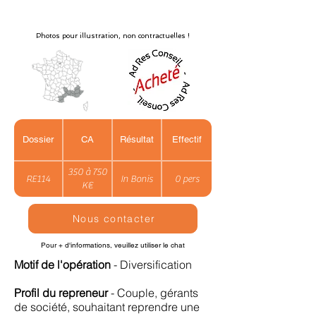
Photos pour illustration, non contractuelles !
Dossier
CA
Résultat
Effectif
350 à 750
RE114
In Bonis
0 pers
K€
Nous contacter
Pour + d'informations, veuillez utiliser le chat
Motif de l'opération
- Diversification
Profil du repreneur
- Couple, gérants
de société, souhaitant reprendre une