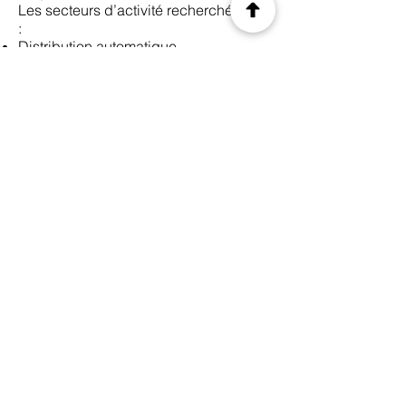
Les secteurs d’activité recherchés sont
:
Distribution automatique
OCS
Fontaines d’eau
Snacking d’entreprise
…
Précédent
Suivant
© 2026 Ad Res ConseiL
Mentions légales
Politique de confidentialité
Conditions d'utilisation
contact@adresconseil.fr