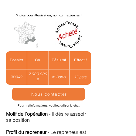
Photos pour illustration, non contractuelles !
Dossier
CA
Résultat
Effectif
2 000 000
RD949
In Bonis
15 pers
€
Nous contacter
Pour + d'informations, veuillez utiliser le chat
Motif de l'opération
- Il désire asseoir
sa position
Profil du repreneur
- Le repreneur est