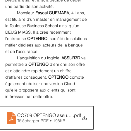
préparant sa retraite, a décidé de céder 
une partie de son activité. 
Monsieur 
Faycal GUEMARA
, 41 ans, 
est titulaire d’un master en management de 
la Toulouse Business School ainsi qu’un 
DEUG MIASS. Il a créé récemment 
l’entreprise 
OPTENGO,
 société de solutions 
métier dédiées aux acteurs de la banque 
et de l'assurance. 
L’acquisition du logiciel 
ASSUR3D 
va 
permettre à 
OPTENGO 
d'enrichir son offre 
et d’atteindre rapidement un chiffre 
d’affaires conséquent. 
OPTENGO 
compte 
également réaliser une version Cloud 
qu'elle proposera aux clients qui sont 
intéressés par cette offre.
CC709 OPTENGO assure sa croissance externe en ra
.pdf
Télécharger PDF • 198KB