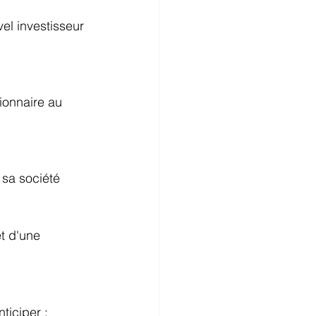
el investisseur 
ionnaire au 
 sa société 
et d'une 
ticiper : 