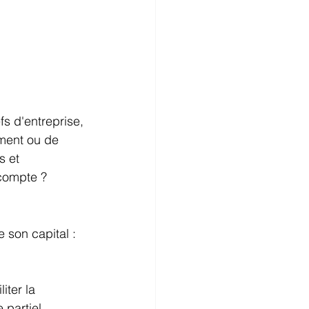
fs d'entreprise, 
ement ou de 
 et 
compte ?  
 son capital : 
iter la 
 partiel. 