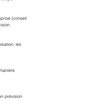
prise (conseil 
ision. 
sation, les 
 manière 
en prévision 