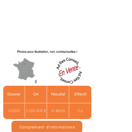
Photos pour illustration, non contractuelles !
Dossier
CA
Résultat
Effectif
CD320
1 150 000 €
In Bonis
5 p.
Complément d'informations