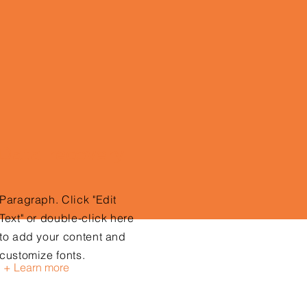
Data recovery
Paragraph. Click "Edit
Text" or double-click here
to add your content and
customize fonts.
+ Learn more