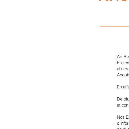
Ad Res
Elle e
afin d
Acquis
En eff
De plu
et cons
Nos Ex
d'info