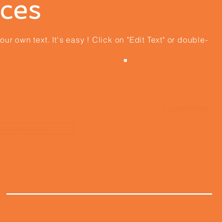
ices
ur own text. It's easy ! Click on "Edit Text" or double-
ud
IT services
tions
+ Learn more
+ Learn more