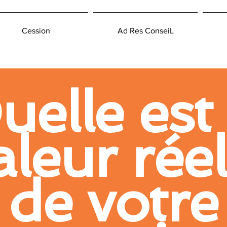
Cession
Ad Res ConseiL
uelle est 
aleur réel
de votre