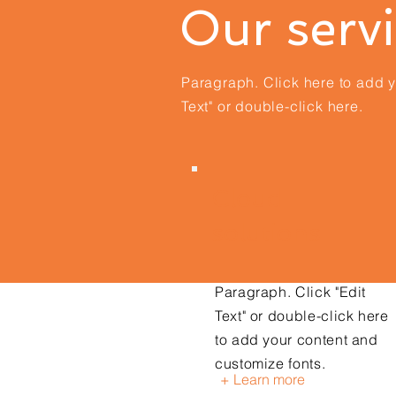
Our serv
Paragraph. Click here to add yo
Text" or double-click here.
Cloud
solutions
Paragraph. Click "Edit
Text" or double-click here
to add your content and
customize fonts.
+ Learn more