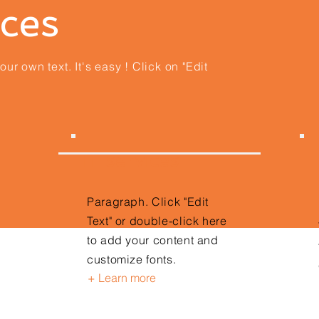
ices
ur own text. It's easy ! Click on "Edit
IT services
Paragraph. Click "Edit
Text" or double-click here
to add your content and
customize fonts.
+ Learn more