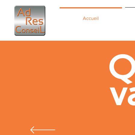
Accueil
Q
v