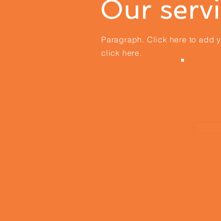
Our serv
Paragraph. Click here to add yo
click here.
Clo
solu