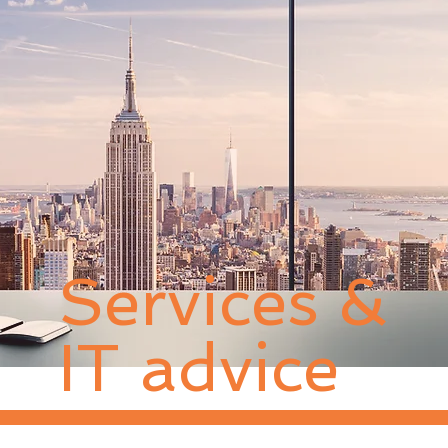
Services &
IT advice