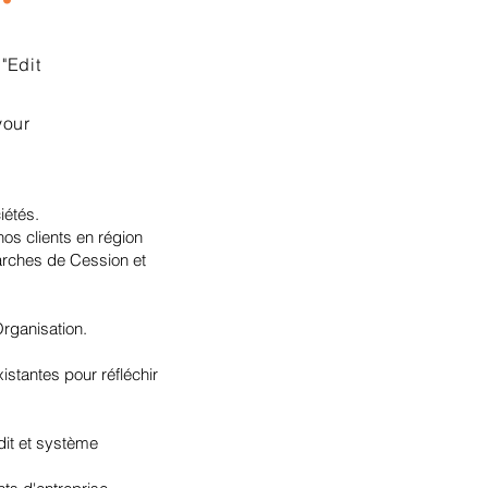
"Edit
d
your
ciétés.
os clients en région
arches de Cession et
 Organisation.
istantes pour réfléchir
dit et système