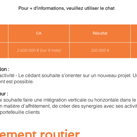
Pour + d'informations, veuillez utiliser le chat
CA
Résultat
2 600 000 € (sur 9 mois)
250 000 €
ion :
tivité - Le cédant souhaite s’orienter sur un nouveau projet. U
 est possible.
ur :
i souhaite faire une intégration verticale ou horizontale dans le
en matière d’affrètement, de créer des synergies avec ses activi
portefeuille clients
tement routier