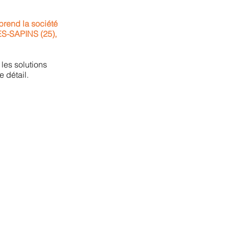
end la société
S-SAPINS (25),
les solutions
 détail.