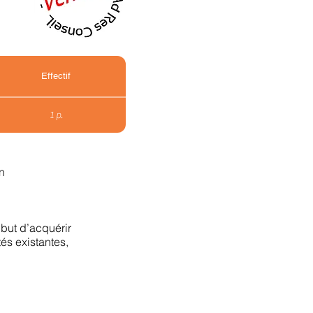
Effectif
1 p.
n
 but d’acquérir
tés existantes,