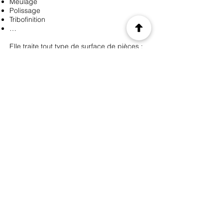
Meulage
Polissage
Tribofinition
…
Elle traite tout type de surface de pièces :
De fonderie
Usinées
Embouties
Les atouts de l'entreprise sont :
Proximité avec des axes routiers importants
et facile d'accès
Parc Machines conséquent
Savoir-faire technique reconnu
Equipe qualifiée
Réel management de la qualité, la société
est Iso 9001 : 2015
Précédent
Suivant
© 2035 by CIS. Created with
Wix.com