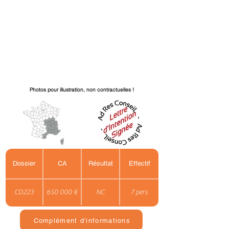
Photos pour illustration, non contractuelles !
Dossier
CA
Résultat
Effectif
CD223
650 000 €
NC
7 pers
Complément d'informations