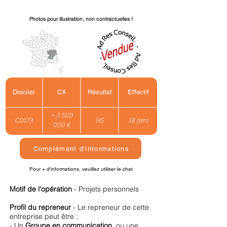
Photos pour illustration, non contractuelles !
Dossier
CA
Résultat
Effectif
> 2 500
CD173
NS
18 pers
000 €
Complément d'informations
Pour + d'informations, veuillez utiliser le chat
Motif de l'opération
- Projets personnels
Profil du repreneur
- Le repreneur de cette
entreprise peut être :
- Un
Groupe en communication
, ou une