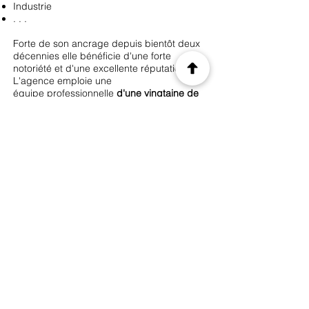
Industrie
. . .
Forte de son ancrage depuis bientôt deux
décennies elle bénéficie d'une forte
notoriété et d'une excellente réputation.
L'agence emploie une
équipe professionnelle
d'une vingtaine de
salariés
,
avec une solide expérience et
réalise un Chiffre d'affaires de plus de 2
M€
.
Les atouts de l'entreprise sont les suivants :
Une équipe expérimentée et agile sur
toutes les facettes de la communication
Une constante adaptabilité à l'évolution des
techniques et des canaux de
communication
Fort ancrage, bénéficiant d'une excellente
réputation et notoriété
Un carnet d'adresses exceptionnelles.
Très bonne rentabilité
Précédent
Suivant