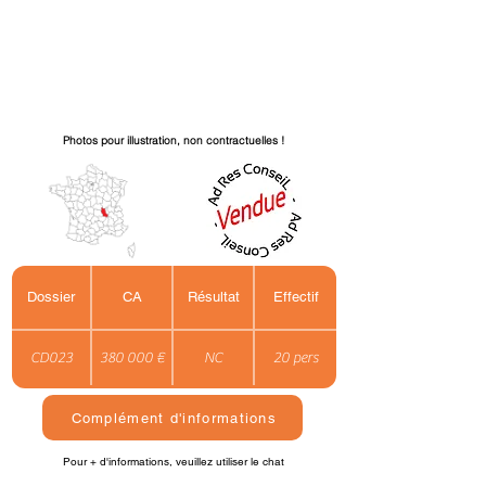
Photos pour illustration, non contractuelles !
Dossier
CA
Résultat
Effectif
CD023
380 000 €
NC
20 pers
Complément d'informations
Pour + d'informations, veuillez utiliser le chat