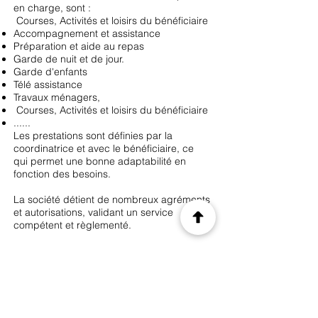
en charge, sont :
Courses, Activités et loisirs du bénéficiaire
Accompagnement et assistance
Préparation et aide au repas
Garde de nuit et de jour.
Garde d'enfants
Télé assistance
Travaux ménagers,
Courses, Activités et loisirs du bénéficiaire
......
Les prestations sont définies par la
coordinatrice et avec le bénéficiaire, ce
qui permet une bonne adaptabilité en
fonction des besoins.
La société détient de nombreux agréments
et autorisations, validant un service
compétent et règlementé.
La culture d'entreprise repose sur des
valeurs de savoir-faire et de savoir-être.
L'équipe est composée de personnels
logistique et d'intervention,
dotés de compétences spécifiques.