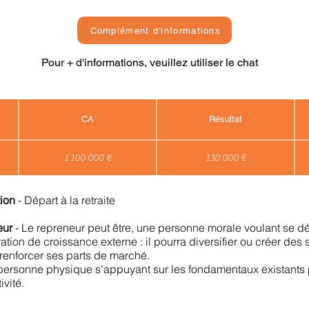
Complément d'informations
Pour + d'informations, veuillez utiliser le chat
CA
Résultat
1 100 000 €
130 000 €
tion
- Départ à la retraite
neur
- Le repreneur peut être, une personne morale voulant se d
ation de croissance externe : il pourra diversifier ou créer des 
 renforcer ses parts de marché.
e personne physique s'appuyant sur les fondamentaux existants
ivité.