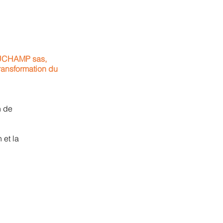
AUCHAMP sas,
transformation du
n de
 et la