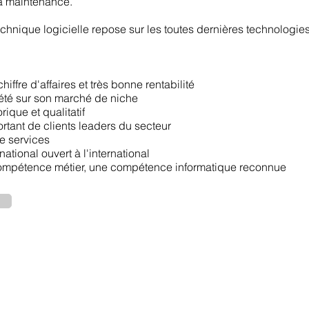
la maintenance.
echnique logicielle repose sur les toutes dernières technologie
iffre d'affaires et très bonne rentabilité
iété sur son marché de niche
orique et qualitatif
ortant de clients leaders du secteur
 services
ational ouvert à l'international
compétence métier, une compétence informatique reconnue
Legal Notice
Privacy Policy
ted