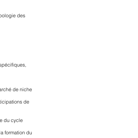
ypologie des
 spécifiques,
marché de niche
icipations de
le du cycle
 la formation du