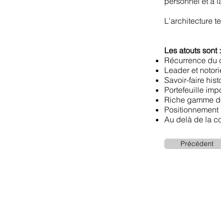
personnel et à 
L'architecture t
Les atouts sont :
Récurrence du ch
Leader et notor
Savoir-faire hist
Portefeuille imp
Riche gamme de
Positionnement n
Au delà de la 
Précédent
© 2035 by CIS. Crea
with
Wix.com