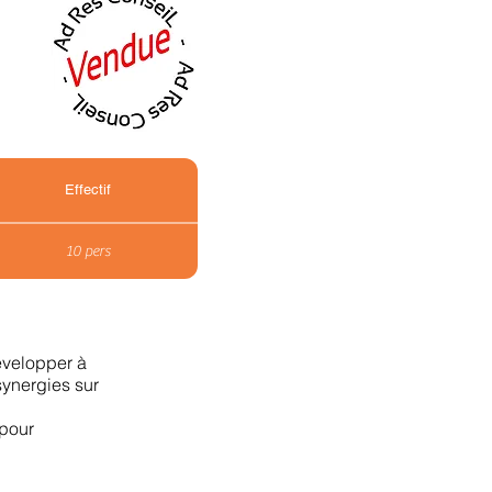
Effectif
10 pers
évelopper à
synergies sur
 pour