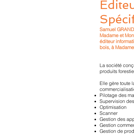
Édite
Spécif
Samuel GRAND 
Madame et Mon
éditeur informa
bois, à Madame
La société conço
produits foresti
Elle gère toute 
commercialisati
Pilotage des m
Supervision de
Optimisation
Scanner
Gestion des ap
Gestion commer
Gestion de prod