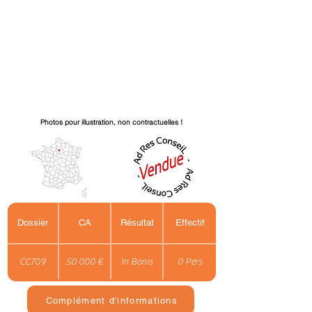
Photos pour illustration, non contractuelles !
Dossier
CA
Résultat
Effectif
CC709
50 000 €
In Bonis
0 Pers
Complément d'informations