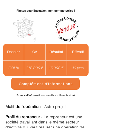
Photos pour illustration, non contractuelles !
Dossier
CA
Résultat
Effectif
CC674
370 000 €
15 000 €
15 pers
Complément d'informations
Pour + d'informations, veuillez utiliser le chat
Motif de l'opération
- Autre projet
Profil du repreneur
- Le repreneur est une
société travaillant dans le même secteur
d'activité qui veut réaliser une opération de