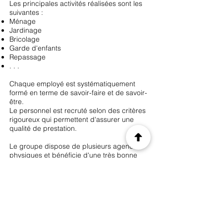
Les principales activités réalisées sont les
suivantes :
Ménage
Jardinage
Bricolage
Garde d'enfants
Repassage
. . .
Chaque employé est systématiquement
formé en terme de savoir-faire et de savoir-
être.
Le personnel est recruté selon des critères
rigoureux qui permettent d'assurer une
qualité de prestation.
Le groupe dispose de plusieurs agences
physiques et bénéficie d'une très bonne
implantation en région PACA.
Les atouts de cette société sont :
Récurrence du chiffre d'affaires
Personnel formé et stable
Très bon fichier clients
Qualité des services proposés