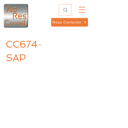
Nous Contacter
CC674
-
SAP