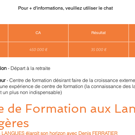
Pour + d'informations, veuillez utiliser le chat
CA
Résultat
450 000 €
35 000 €
tion
- Départ à la retraite
neur
- Centre de formation désirant faire de la croissance exter
une expérience de centre de formation (la connaissance des 
it un plus non indispensable)
e de Formation aux La
gères
LANGUES élargit son horizon avec Denis FERRATIER