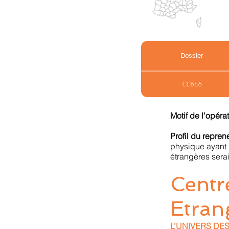
Dossier
CC656
Motif de l'opéra
Profil du repre
physique ayant 
étrangères sera
Centr
Etran
L’UNIVERS DES 