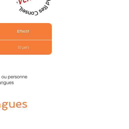
Effectif
10 pers
ne ou personne
langues
ngues