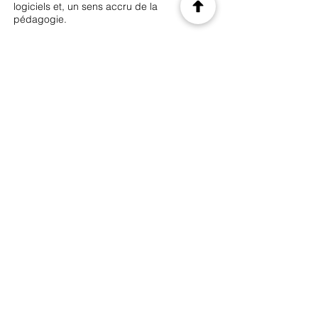
logiciels et, un sens accru de la
pédagogie.
Les locaux d'une superficie de plus de 200
m² sont totalement adaptés à l'esprit de
l'entreprise.
Ils permettraient de doubler le CA.
Les atouts :
Formations orientées qualité (élément
différenciant)
Son équipe de formateurs permanents
compétents
Le portefeuille et les références clients
La gamme de formations
Précédent
Suivant
© 2035 by CIS. Created with
Wix.com
Legal Notice
Privacy Policy
Terms of use