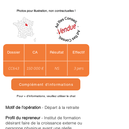
Photos pour illustration, non contractuelles !
Dossier
CA
Résultat
Effectif
CC643
150 000 €
NS
3 pers
Complément d'informations
Pour + d'informations, veuillez utiliser le chat
Motif de l'opération
- Départ à la retraite
Profil du repreneur
- Institut de formation
désirant faire de la croissance externe ou
personne physique ayant une réelle