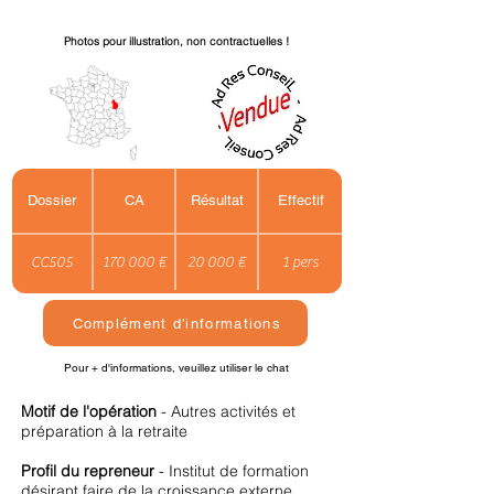
Photos pour illustration, non contractuelles !
Dossier
CA
Résultat
Effectif
CC505
170 000 €
20 000 €
1 pers
Complément d'informations
Pour + d'informations, veuillez utiliser le chat
Motif de l'opération
- Autres activités et
préparation à la retraite
Profil du repreneur
- Institut de formation
désirant faire de la croissance externe