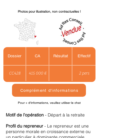
Photos pour illustration, non contractuelles !
Dossier
CA
Résultat
Effectif
CC428
415 000 €
2 pers
Complément d'informations
Pour + d'informations, veuillez utiliser le chat
Motif de l'opération
- Départ à la retraite
Profil du repreneur
- Le repreneur est une
personne morale en croissance externe ou
un particulier à dominante commerciale