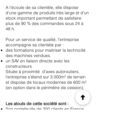
A l’écoute de sa clientèle, elle dispose
d’une gamme de produits très large et d’un
stock important permettant de satisfaire
plus de 90 % des commandes sous 24 à
48 h.
Pour un service de qualité, l’entreprise
accompagne sa clientèle par :
des formations pour maitriser la technicité
des machines vendues.
un SAV en liaison directe avec les
constructeurs
Située à proximité d'axes autoroutiers,
l’entreprise s’étend sur 3 000m² de terrain
et dispose de locaux modernes de 600 m²
(en option dans le périmètre de cession).
Les atouts de cette société sont :
Son portefeuille de 300 clients en France
représentant plus de 10 % de son marché
de niche.
Son positionnement géographique, au
cœur de ses clients, proche des grands