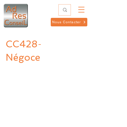
Nous Contacter
CC428
-
Négoce