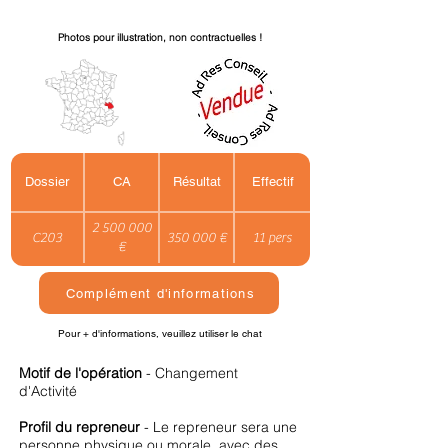
Photos pour illustration, non contractuelles !
Dossier
CA
Résultat
Effectif
2 500 000
C203
350 000 €
11 pers
€
Complément d'informations
Pour + d'informations, veuillez utiliser le chat
Motif de l'opération
- Changement
d'Activité
Profil du repreneur
- Le repreneur sera une
personne physique ou morale, avec des