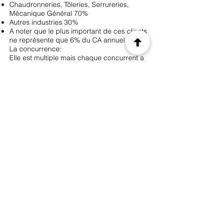
Chaudronneries, Tôleries, Serrureries,
Mécanique Général 70%
Autres industries 30%
A noter que le plus important de ces clients
ne représente que 6% du CA annuel.
La concurrence:
Elle est multiple mais chaque concurrent a
des spécificités propres pour se
démarquer. Il existe même une
complémentarité avec certains
concurrents.
Ses atouts :
Capacité machines avec grandes
longueurs
Service organisé et très rationnel
Bureau d’études très efficace car est
capable en un minimum de temps de
transférer les données des clients vers la
machine numérique
Précédent
Suivant