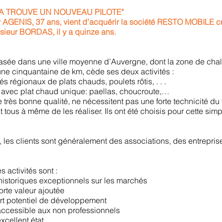
! A TROUVE UN NOUVEAU PILOTE"
r AGENIS, 37 ans, vient d’acquérir la société RESTO MOBILE c
ieur BORDAS, il y a quinze ans.
basée dans une ville moyenne d’Auvergne, dont la zone de chal
une cinquantaine de km, cède ses deux activités :
s régionaux de plats chauds, poulets rôtis, . . .
 avec plat chaud unique: paellas, choucroute,…
 très bonne qualité, ne nécessitent pas une forte technicité du t
 tous à même de les réaliser. Ils ont été choisis pour cette simpl
, les clients sont généralement des associations, des entrepri
s activités sont :
storiques exceptionnels sur les marchés
orte valeur ajoutée
ort potentiel de développement
accessible aux non professionnels
xcellent état