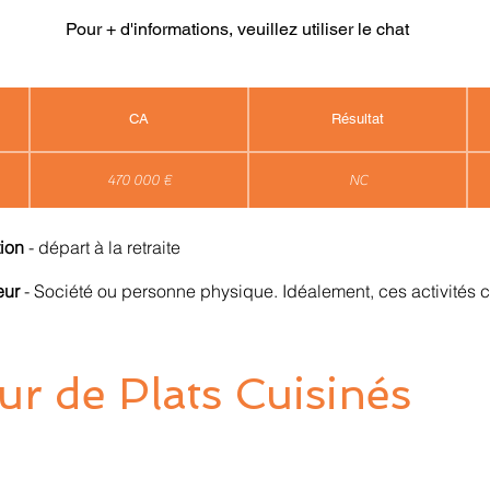
Pour + d'informations, veuillez utiliser le chat
CA
Résultat
470 000 €
NC
tion
- départ à la retraite
neur
- Société ou personne physique. Idéalement, ces activités 
ur de Plats Cuisinés