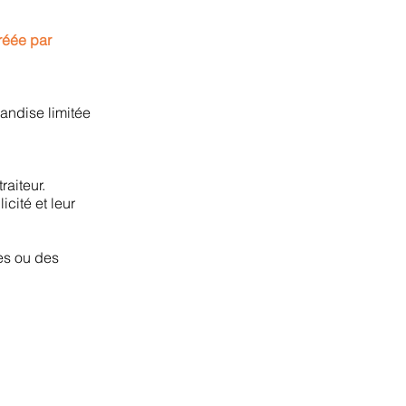
réée par
andise limitée
raiteur.
icité et leur
ses ou des