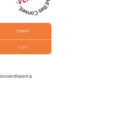
Effectif
4 pers
conviendraient à