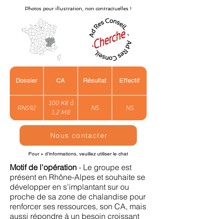
Photos pour illustration, non contractuelles !
Dossier
CA
Résultat
Effectif
100 K€ à
RN592
NS
NS
1.2 M€
Nous contacter
Pour + d'informations, veuillez utiliser le chat
Motif de l'opération
- Le groupe est
présent en Rhône-Alpes et souhaite se
développer en s’implantant sur ou
proche de sa zone de chalandise pour
renforcer ses ressources, son CA, mais
aussi répondre à un besoin croissant