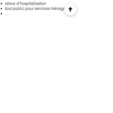
retour d'hospitalisation
tout public pour services ménagers
. . .
Le groupe recherche donc des
structures ayant des activités :
Locales ou régionales
Aide à domicile de la dépendance
avec autorisation
Prestation de service dans l’aide et le
maintien à domicile
. . .
Les cibles recherchées devront
posséder les autorisations en terme de
prestataire.
Précédent
Suivant
© 2035 by CIS. Created with
Wix.com
Legal Notice
Privacy Policy