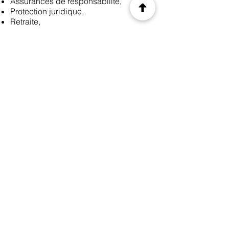
Assurances de responsabilité,
Protection juridique,
Retraite,
Assurances spécifiques,
Gestion financière,
. . .
Précédent
Suivant
© 2035 by CIS. Created with
Wix.com
Legal Notice
Privacy Policy
Terms of use
E-mail.
info@monsite.fr
Address. 15 rue du