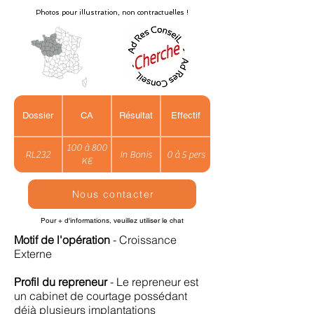
Photos pour illustration, non contractuelles !
Dossier
CA
Résultat
Effectif
100 à 800
RL232
In Bonis
0 à 5 pers
K€
Nous contacter
Pour + d'informations, veuillez utiliser le chat
Motif de l'opération
- Croissance
Externe
Profil du repreneur
- Le repreneur est
un cabinet de courtage possédant
déjà plusieurs implantations