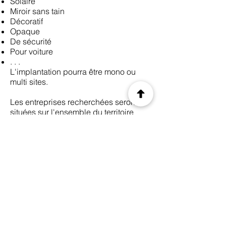
Solaire
Miroir sans tain
Décoratif
Opaque
De sécurité
Pour voiture
. . .
L'implantation pourra être mono ou
multi sites.
Les entreprises recherchées seront
situées sur l'ensemble du territoire
hexagonal.
Les sociétés seront de préférence in
bonis mais les entreprises en
difficultés ne sont pas exclues de la
recherche.
Précédant
Suivant
© 2035 by CIS. Created with
Wix.com