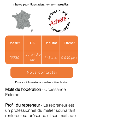
Photos pour illustration, non contractuelles !
Dossier
CA
Résultat
Effectif
500 K€ à 2
RK780
In Bonis
0 à 10 pers
M€
Nous contacter
Pour + d'informations, veuillez utiliser le chat
Motif de l'opération
- Croissance
Externe
Profil du repreneur
- Le repreneur est
un professionnel du métier souhaitant
renforcer sa présence et son maillage