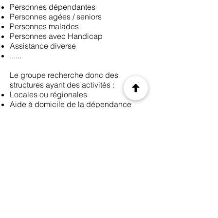
Personnes dépendantes
Personnes agées / seniors
Personnes malades
Personnes avec Handicap
Assistance diverse
......
Le groupe recherche donc des
structures ayant des activités :
Locales ou régionales
Aide à domicile de la dépendance
avec autorisation
Organisées avec un "homme clé" serait
un plus
Le repreneur recherche activement sur
l'Ouest de la France prioritairement
mais reste en veille sur d'autres
régions
Les cibles recherchées devront
posséder les autorisations en termes