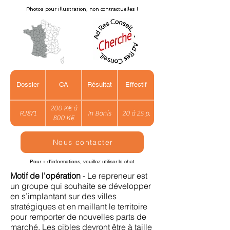
Photos pour illustration, non contractuelles !
Dossier
CA
Résultat
Effectif
200 K€ à
RJ871
In Bonis
20 à 25 p.
800 K€
Nous contacter
Pour + d'informations, veuillez utiliser le chat
Motif de l'opération
- Le repreneur est
un groupe qui souhaite se développer
en s’implantant sur des villes
stratégiques et en maillant le territoire
pour remporter de nouvelles parts de
marché. Les cibles devront être à taille