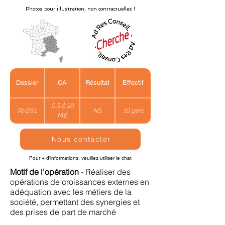
Photos pour illustration, non contractuelles !
Dossier
CA
Résultat
Effectif
0.5 à 10
RH291
NS
10 pers
M€
Nous contacter
Pour + d'informations, veuillez utiliser le chat
Motif de l'opération
- Réaliser des
opérations de croissances externes en
adéquation avec les métiers de la
société, permettant des synergies et
des prises de part de marché