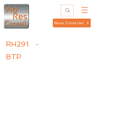
Nous Contacter
RH291
-
BTP