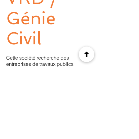
Génie
Civil
Cette société recherche des
entreprises de travaux publics
spécialisés en :
Réseaux humides
Terrassement
Ouvrage d'art
VRD
. . .
Précédent
Suivant
© 2035 by CIS. Created with
Wix.com
Legal Notice