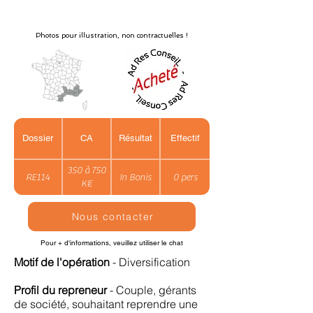
Photos pour illustration, non contractuelles !
Dossier
CA
Résultat
Effectif
350 à 750
RE114
In Bonis
0 pers
K€
Nous contacter
Pour + d'informations, veuillez utiliser le chat
Motif de l'opération
- Diversification
Profil du repreneur
- Couple, gérants
de société, souhaitant reprendre une