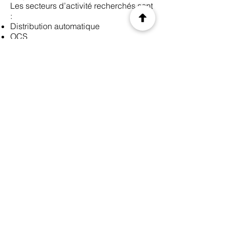
Les secteurs d’activité recherchés sont
:
Distribution automatique
OCS
Fontaines d’eau
Snacking d’entreprise
…
Précédent
Suivant
© 2035 by CIS. Created with
Wix.com
Legal Notice
Privacy Policy
Terms of use
E-mail.
info@monsite.fr