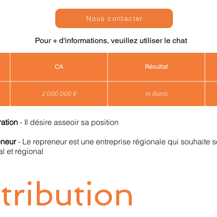
Nous contacter
Pour + d'informations, veuillez utiliser le chat
CA
Résultat
2 000 000 €
In Bonis
ration
- Il désire asseoir sa position
reneur
- Le repreneur est une entreprise régionale qui souhaite 
l et régional
tribution