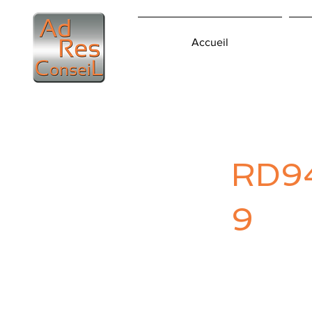
Accueil
RD9
9