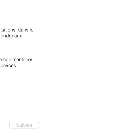
isitions, dans le
épondre aux
 complémentaires
services.
Suivant